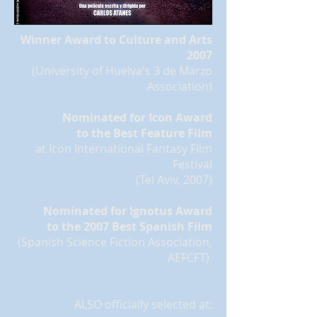
Winner Award to Culture and Arts
2007
(University of Huelva's 3 de Marzo
Association)
Nominated for Icon Award
to the Best Feature Film
at Icon International Fantasy Film
Festival
(Tel Aviv, 2007)
Nominated for Ignotus Award
to the 2007 Best Spanish Film
(Spanish Science Fiction Association,
AEFCFT)
ALSO officially selected at: