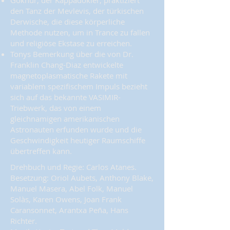
Göknur, der Kappadokier, praktiziert
den Tanz der Mevlevis, der türkischen
Derwische, die diese körperliche
Methode nutzen, um in Trance zu fallen
und religiöse Ekstase zu erreichen.
Tonys Bemerkung über die von Dr.
Franklin Chang-Diaz entwickelte
magnetoplasmatische Rakete mit
variablem spezifischem Impuls bezieht
sich auf das bekannte VASIMIR-
Triebwerk, das von einem
gleichnamigen amerikanischen
Astronauten erfunden wurde und die
Geschwindigkeit heutiger Raumschiffe
übertreffen kann.
Drehbuch und Regie: Carlos Atanes.
Besetzung: Oriol Aubets, Anthony Blake,
Manuel Masera, Abel Folk, Manuel
Solàs, Karen Owens, Joan Frank
Caransonnet, Arantxa Peña, Hans
Richter.