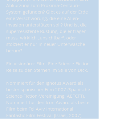
Abkürzung zum Proxima-Centauri-
System gefunden? Gibt es auf der Erde
eine Verschwörung, die eine Alien-
Invasion unterstützen soll? Und ist die
superresistente Rüstung, die er tragen
muss, wirklich „unsichtbar“, oder
stolziert er nur in neuer Unterwäsche
herum?
Ein visionärer Film. Eine Science-Fiction-
Reise zu den Sternen im Stile von Dick.
Nominiert für den Ignotus Award als
bester spanischer Film 2007 (Spanische
Science-Fiction-Vereinigung, AEFCFT).
Nominiert für den Icon Award als bester
Film beim Tel Aviv International
Fantastic Film Festival (Israel, 2007).
„Ein so intelligenter Film ist selten, und
leider ist solche Intelligenz im modernen