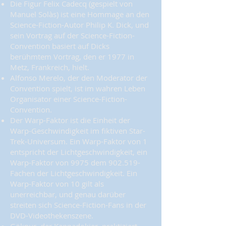
Die Figur Felix Cadecq (gespielt von
Manuel Solàs) ist eine Hommage an den
Science-Fiction-Autor Philip K. Dick, und
sein Vortrag auf der Science-Fiction-
Convention basiert auf Dicks
berühmtem Vortrag, den er 1977 in
Metz, Frankreich, hielt.
Alfonso Merelo, der den Moderator der
Convention spielt, ist im wahren Leben
Organisator einer Science-Fiction-
Convention.
Der Warp-Faktor ist die Einheit der
Warp-Geschwindigkeit im fiktiven Star-
Trek-Universum. Ein Warp-Faktor von 1
entspricht der Lichtgeschwindigkeit, ein
Warp-Faktor von 9975 dem 902.519-
Fachen der Lichtgeschwindigkeit. Ein
Warp-Faktor von 10 gilt als
unerreichbar, und genau darüber
streiten sich Science-Fiction-Fans in der
DVD-Videothekenszene.