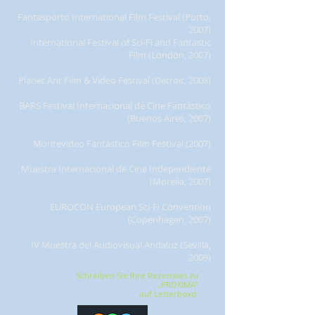
Fantasporto International Film Festival (Porto,
2007)
International Festival of Sci-Fi and Fantastic
Film (London, 2007)
Planet Ant Film & Video Festival (Detroit, 2008)
BARS Festival Internacional de Cine Fantástico
(Buenos Aires, 2007)
Montevideo Fantástico Film Festival (2007)
Muestra Internacional de Cine Independiente
(Morelia, 2007)
EUROCON European Sci-Fi Convention
(Copenhagen, 2007)
IV Muestra del Audiovisual Andaluz (Sevilla,
2009)
Schreiben Sie Ihre Rezension zu
„PROXIMA“
auf Letterboxd: