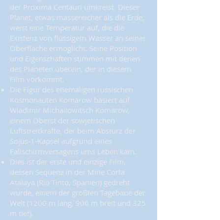
der Proxima Centauri umkreist. Dieser
Planet, etwas massereicher als die Erde,
weist eine Temperatur auf, die die
Existenz von flüssigem Wasser an seiner
Oberfläche ermöglicht. Seine Position
und Eigenschaften stimmen mit denen
des Planeten überein, der in diesem
Film vorkommt.
Die Figur des ehemaligen russischen
Kosmonauten Komarow basiert auf
Wladimir Michailowitsch Komarow,
einem Oberst der sowjetischen
Luftstreitkräfte, der beim Absturz der
Sojus-1-Kapsel aufgrund eines
Fallschirmversagens ums Leben kam.
Dies ist der erste und einzige Film,
dessen Sequenz in der Mine Corta
Atalaya (Río Tinto, Spanien) gedreht
wurde, einem der größten Tagebaue der
Welt (1200 m lang, 906 m breit und 325
m tief).