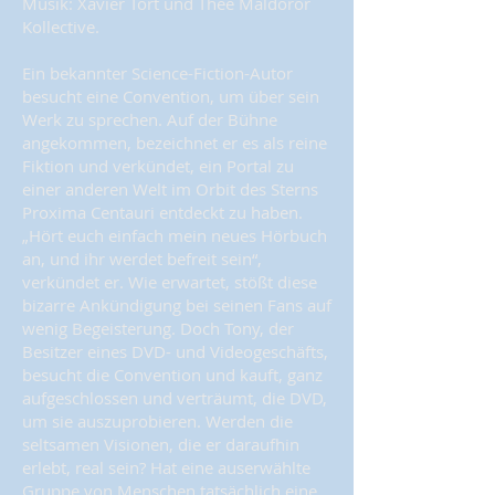
Musik: Xavier Tort und Thee Maldoror
Kollective.
Ein bekannter Science-Fiction-Autor
besucht eine Convention, um über sein
Werk zu sprechen. Auf der Bühne
angekommen, bezeichnet er es als reine
Fiktion und verkündet, ein Portal zu
einer anderen Welt im Orbit des Sterns
Proxima Centauri entdeckt zu haben.
„Hört euch einfach mein neues Hörbuch
an, und ihr werdet befreit sein“,
verkündet er. Wie erwartet, stößt diese
bizarre Ankündigung bei seinen Fans auf
wenig Begeisterung. Doch Tony, der
Besitzer eines DVD- und Videogeschäfts,
besucht die Convention und kauft, ganz
aufgeschlossen und verträumt, die DVD,
um sie auszuprobieren. Werden die
seltsamen Visionen, die er daraufhin
erlebt, real sein? Hat eine auserwählte
Gruppe von Menschen tatsächlich eine