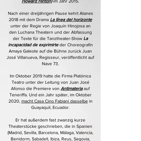
Howard Hinton)
im Jahr 2015.
Nach einer dreijährigen Pause kehrt Atanes
2018 mit dem Drama
La línea del horizonte
unter der Regie von Joaquín Hinojosa an
den Luchana Theatern und der Abfassung
der Texte für die Tanztheater-Show
La
incapacidad de exprimirte
der Choreografin
Amaya Galeote auf die Bühne zurück Juan
José Villanueva, Regisseur, veröffentlicht auf
Nave 73.
Im Oktober 2019 hatte die Firma Platónica
Teatro unter der Leitung von Juan José
Afonso die Premiere von
Antimateria
auf
Teneriffa. Und ein Jahr später, im Oktober
2020,
macht Casa Cino Fabiani dasselbe
in
Guayaquil, Ecuador.
Er hat außerdem fast zwanzig kurze
Theaterstücke geschrieben, die in Spanien
(Madrid, Sevilla, Barcelona, ​​​​Málaga, Valencia,
Benidorm, Sabadell, Ibiza, Reus, Segovia,