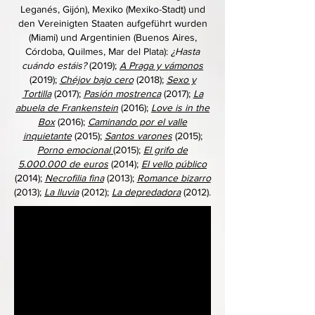
Leganés, Gijón), Mexiko (Mexiko-Stadt) und
den Vereinigten Staaten aufgeführt wurden
(Miami) und Argentinien (Buenos Aires,
Córdoba, Quilmes, Mar del Plata):
¿Hasta
cuándo estáis?
(2019);
A Praga y vámonos
(2019);
Chéjov bajo cero
(2018);
Sexo y
Tortilla
(2017);
Pasión mostrenca
(2017);
La
abuela de Frankenstein
(2016);
Love is in the
Box
(2016);
Caminando por el valle
inquietante
(2015);
Santos varones
(2015);
Porno emocional
(2015);
El grifo de
5.000.000 de euros
(2014);
El vello público
(2014);
Necrofilia fina
(2013);
Romance bizarro
(2013);
La lluvia
(2012);
La depredadora
(2012).