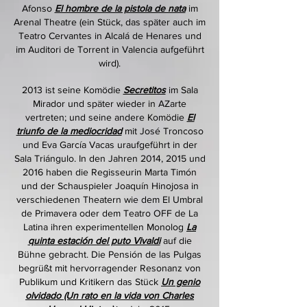
Afonso
El hombre de la pistola de nata
im
Arenal Theatre (ein Stück, das später auch im
Teatro Cervantes in Alcalá de Henares und
im Auditori de Torrent in Valencia aufgeführt
wird).
2013 ist seine Komödie
Secretitos
im Sala
Mirador und später wieder in AZarte
vertreten; und seine andere Komödie
El
triunfo de la mediocridad
mit José Troncoso
und Eva García Vacas uraufgeführt in der
Sala Triángulo. In den Jahren 2014, 2015 und
2016 haben die Regisseurin Marta Timón
und der Schauspieler Joaquín Hinojosa in
verschiedenen Theatern wie dem El Umbral
de Primavera oder dem Teatro OFF de La
Latina ihren experimentellen Monolog
La
quinta estación del puto Vivaldi
auf die
Bühne gebracht. Die Pensión de las Pulgas
begrüßt mit hervorragender Resonanz von
Publikum und Kritikern das Stück
Un genio
olvidado (Un rato en la vida von Charles