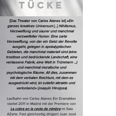
TÜCKE
[Das Theater von Carlos Atanes ist]
«
Ein
ganzes kreatives Universum
[...]
Nihilismus,
Verzweiflung und saurer und manchmal
verzweifelter Humor. Eine zarte
Verzweiflung, von der ein Geist der Revolte
ausgeht, gelegen in apokalyptischen
Gebieten, die manchmal materiell sind (eine
trostlose und bedrückende Landschaft, eine
verlassene Fabrik, eine Welt in Trümmern ...)
und manchmal moralische und
psychologische Räume. All dies, zusammen
mit dem verbalen Reichtum, mit dem es
ausgedrückt wird, ist zutiefst attraktiv und
verlockend.
»
​
(Joaquín Hinojosa)
Laufbahn von Carlos Atanes
Ein Dramatiker
startet 2011 in Madrid mit der Premiere von
La cobra en la cesta de mimbre
im Sala
AZarte. Fast gleichzeitig dirigiert Juan José