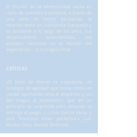
El Triunfo de la Mediocridad narra en
clave de comedia trepidante, a través de
una serie de torpes peripecias, la
relación entre un ilusionista fracasado y
su asistente a lo largo de los años, sus
desencuentros sentimentales, sus
altibajos laborales en el mundo del
espectáculo… y su trágico final.
CRÍTICAS
«El texto de Atanes es trepidante, un
prodigio de agilidad que brota como un
caudal aportando leña al disparate y sin
dar tregua al espectador, que en un
principio se sorprende pero después se
entrega al juego. (...) Eva García Vacas y
José Troncoso están perfectos.» Luis
Muñoz Díez,
Revista Tarántula
«Una comedia a la que otros antes que