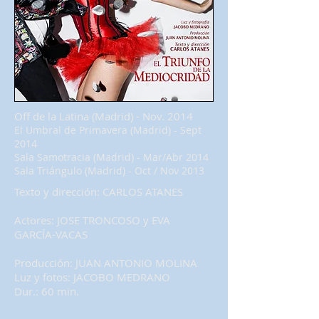
Off de la Latina (Madrid) - Nov. 2014
El Umbral de Primavera (Madrid) - Sept
2014
Sala Samotracia (Madrid) - Mar/Abr 2014
Sala Triángulo (Madrid) - Oct / Nov 2013
Texto y dirección: CARLOS ATANES
Actores: JOSE TRONCOSO y EVA
GARCÍA-VACAS
Producción: JUAN ANTONIO MOLINA
Luz y fotos: JACOBO MEDRANO
Dur.: 60 min.