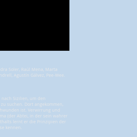
ndra Soler, Raúl Mena, Marta
endrell, Agustín Gálvez, Pee-Wee.
 nach Sizilien, um den
y zu suchen. Dort angekommen,
schwunden ist. Verwirrung und
ma (der Abtei, in der sein wahrer
alts lernt er die Prinzipien der
se kennen.