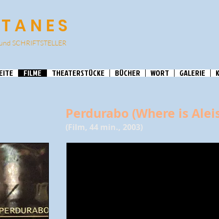
ATANES
und SCHRIF
TSTELLER
EITE
FILME
THEATERSTÜCKE
BÜCHER
WORT
GALERIE
Perdurabo (Where is Alei
(Film, 44 min., 2003)