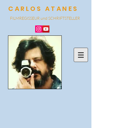
CARLOS ATANES
FILMREGISSEUR und SCHRIF
TSTELLER