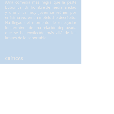
¡Una comedia más negra que la peste
bubónica!: Un hombre de mediana edad
y una chica muy joven se reúnen por
enésima vez en un motelucho decrépito.
Ha llegado el momento de renegociar
los términos de una relación depravada
que se ha envilecido más allá de los
límites de lo soportable.
CRÍTICAS
«La historia que nos ha servido Carlos
Atanes es sorprendente. Propia de un
cómic en blanco y negro. Dura. Muy
dura. Mi más sincera enhorabuena a
Miguel Hermoso. Está absolutamente
sublime. Ha conseguido hacer un nudo
en mis entrañas, que aún no he sido
capaz de deshacer.»
Teatro a Teatro