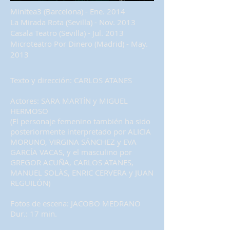
Minitea3 (Barcelona) - Ene. 2014
La Mirada Rota (Sevilla) - Nov. 2013
Casala Teatro (Sevilla) - Jul. 2013
Microteatro Por Dinero (Madrid) - May.
2013
Texto y dirección: CARLOS ATANES
Actores: SARA MARTÍN y MIGUEL
HERMOSO
(El personaje femenino también ha sido
posteriormente interpretado por ALICIA
MORUNO, VIRGINA SÁNCHEZ y EVA
GARCÍA VACAS, y el masculino por
GREGOR ACUÑA, CARLOS ATANES,
MANUEL SOLÀS, ENRIC CERVERA y JUAN
REGUILÓN)
Fotos de escena: JACOBO MEDRANO
Dur.: 17 min.