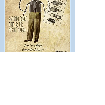
Microteatro Por Dinero (Madrid) - May.
2019
Texto: CARLOS ATANES
Dirección: LITA ECHEVERRÍA
Actores: ANTONIO PONCE, AINA DE
COS, MERCHE MAGRO