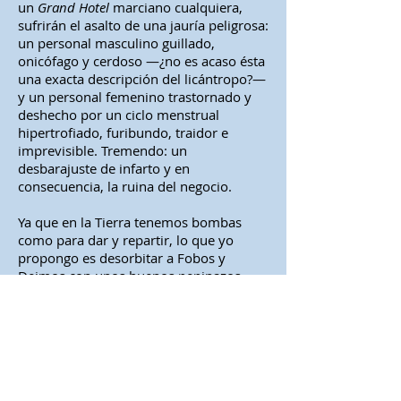
un
Grand Hotel
marciano cualquiera,
sufrirán el asalto de una jauría peligrosa:
un personal masculino guillado,
onicófago y cerdoso —¿no es acaso ésta
una exacta descripción del licántropo?—
y un personal femenino trastornado y
deshecho por un ciclo menstrual
hipertrofiado, furibundo, traidor e
imprevisible. Tremendo: un
desbarajuste de infarto y en
consecuencia, la ruina del negocio.
Ya que en la Tierra tenemos bombas
como para dar y repartir, lo que yo
propongo es desorbitar a Fobos y
Deimos con unos buenos pepinazos.
Lanzamos uno, por ejemplo Fobos,
contra la Tierra. Que venga para aquí, se
de una vuelta y vuelva para allá.
Entonces hacemos lo mismo con
Deimos. Mientras uno va, el otro viene,
y así sucesivamente. Es lo mismo que