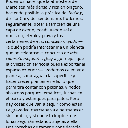
Podemos hacer que la atmósfera de
Marte sea más densa y rica en oxígeno,
haciendo posible la práctica del
footing
,
del Tai-Chi y del senderismo. Podemos,
seguramente, dotarla también de una
capa de ozono, posibilitando así el
nudismo, el voley-playa y los
certámenes de
miss
camiseta mojada
—
¿a quién podría interesar ir a un planeta
que no celebrase el concurso de
miss
camiseta mojada
?... ¿hay algo mejor que
la civilización terrícola pueda exportar al
espacio exterior?—. Podemos calentar el
planeta, sacar agua a la superficie y
hacer crecer plantas en ella, lo que
permitirá contar con piscinas, viñedos,
absurdos parques temáticos, luchas en
el barro y estanques para patos. Pero
hay cosas que van a seguir como están.
La gravedad marciana va a permanecer
sin cambio, y si nadie lo impide, dos
lunas seguirán estando sujetas a ella.
Dos rocachas de tamaño considerable: