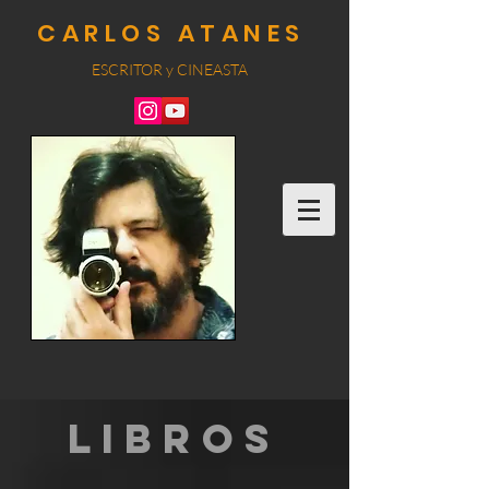
CARLOS ATANES
ESCRITOR y CINEA
STA
LIBROS