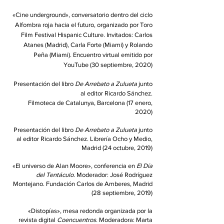
«Cine underground», conversatorio dentro del ciclo
Alfombra roja hacia el futuro, organizado por Toro
Film Festival Hispanic Culture. Invitados: Carlos
Atanes (Madrid), Carla Forte (Miami) y Rolando
Peña (Miami). Encuentro virtual emitido por
YouTube (30 septiembre, 2020)
Presentación del libro
De Arrebato a Zulueta
junto
al editor Ricardo Sánchez.
Filmoteca de Catalunya, Barcelona (17 enero,
2020)
Presentación del libro
De Arrebato a Zulueta
junto
al editor Ricardo Sánchez. Librería Ocho y Medio,
Madrid (24 octubre, 2019)
«E
l universo de Alan Moore
»,
conferencia en
El Día
del Tentáculo
. Moderador: José Rodríguez
Montejano. Fundación Carlos de Amberes, Madri
d
(28 septiembre, 2019)
«Distopías», mesa redonda organizada por la
revista digital
Coencuentros
. Moderadora: Marta