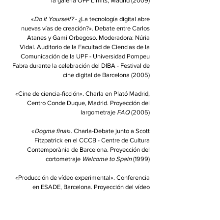
la galería OFF Límits, Madrid (2009)
«
Do It Yourself?
- ¿La tecnología digital abre
nuevas vías de creación?
». Debate entre Carlos
Atanes y Gami Orbegoso. Moderadora: Núria
Vidal. Auditorio de la Facultad de Ciencias de la
Comunicación de la UPF - Universidad Pompeu
Fabra durante la celebración del DIBA - Festival de
cine digital de Barcelona (2005)
«Cine de ciencia-ficción». Charla en Plató Madrid,
Centro Conde Duque, Madrid. Proyección del
largometraje
FAQ
(2005)
«
Dogma final
». Charla-Debate junto a Scott
Fitzpatrick en el CCCB - Centre de Cultura
Contemporània de Barcelona. Proyección del
cortometraje
Welcome to Spain
(1999)
«Producción de vídeo experimental». Conferencia
en ESADE, Barcelona. Proyección del vídeo
Borneo
(1997)
«Dirección de cortometrajes». Conferencia en