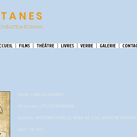
ATANES
CINÉASTE et
ÉCRIVAIN
CCUEIL
FILMS
THÉÂTRE
LIVRES
VERBE
GALERIE
CONTA
s
Texto: CARLOS ATANES
Dirección: LITA ECHEVERRÍA
Actores: ANTONIO PONCE, AINA DE COS, MERCHE MAGRO
Dur.: 16 min.