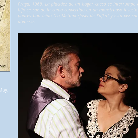
Praga, 1968. La placidez de un hogar checo se interrumpe 
hijo se cae de la cama convertido en un monstruoso insecto
padres han leído "La Metamorfosis de Kafka" y esta vez sa
atenerse.
May.