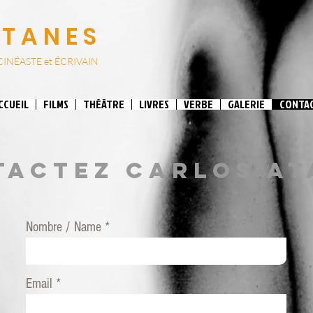
ATANES
CINÉASTE et
ÉCRIVAIN
CCUEIL
FILMS
THÉÂTRE
LIVRES
VERBE
GALERIE
CONTA
tactez CARLOS AT
Nombre / Name
Email