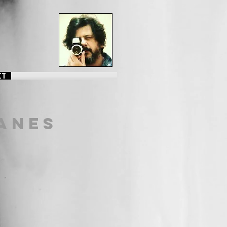
CT
ANES