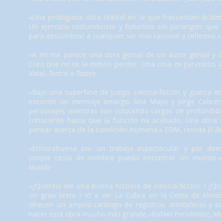
«Una prodigiosa obra teatral en la que frecuentan ácid
Un ejercicio costumbrista y futurista sin parangón que 
para deslumbrar a cualquier ser vivo racional y reflexivo.»
«A mi me parece una obra genial de un autor genial y q
Creo que no os la debéis perder. Una cosa os garantizo, va
Vidal,
Teatro a Teatro
«Bajo una superficie de juego, ciencia-ficción y guerra 
esconde un mensaje amargo. Ana Mayo y Jorge Cabrera
personajes mientras van colocando cargas de profundid
consciente hasta que la función ha acabado. Una obra 
pensar acerca de la condición humana.» EDM, revista
El 
«Enhorabuena por un trabajo espectacular y por de
simple cesta de mimbre puedo encontrar un mundo
Mundo
«¿Queréis ver una buena historia de ciencia-ficción ? ¿Q
un gran texto ? Id a ver La Cobra en la Cesta de Mim
ofrecen un amplio catálogo de registros, atmósferas y s
hacer esta obra mucho más grande.»Rafael Fernández, M