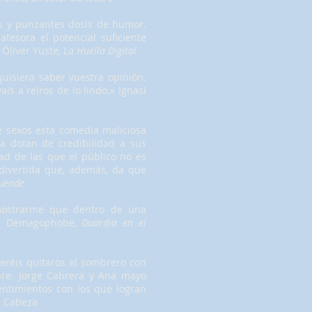
os y punzantes dosis de humor.
atesora el potencial suficiente
 Óliver Yuste,
La Huella Digital
uisiera saber vuestra opinión.
is a reíros de lo lindo.» Ignasi
de sexos esta comedia maliciosa
 dotan de credibilidad a sus
ad de las que el público no es
divertida que, además, da que
Duende
mostrarme que dentro de una
.» Demagophobe,
Guardia en el
ueréis quitaros el sombrero con
bre. Jorge Cabrera y Ana mayo
entimientos con los que logran
i Cabeza