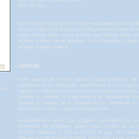
Dur.: 70 min.
Un hombre y una mujer han sido encerrados en una celda
hay un tragaluz en el techo que les permite vislumbrar
saben dónde están ni por qué les han llevado hasta allí
observa a través de las paredes. Se ha iniciado un jueg
su propia supervivencia.
CRÍTICAS
«Una puesta en escena ascética, una envoltura de 
sugerente, unos intérpretes espléndidos en su orgánic
 2011
leguaje, un diálogo, veloz, incisivo y claro que nos abduc
palabra la atención, la imaginación y los sentidos del e
durante el tiempo de la representación. Altamente re
verbo hecho carne.» Joaquín Hinojosa, actor
«Extraordinario texto. Cita obligada. Nacimiento de 
momentos de verdadero placer como creador de un te
misterio realismo y ciencia ficción, al que sin emba
referencias con la vida cotidiana. Felicidades.» Juan José A