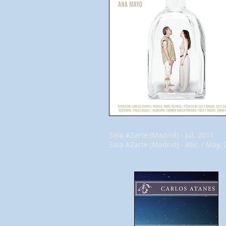
Sala AZarte (Madrid) - Jul. 2011
Sala AZarte (Madrid) - Abr. / May.