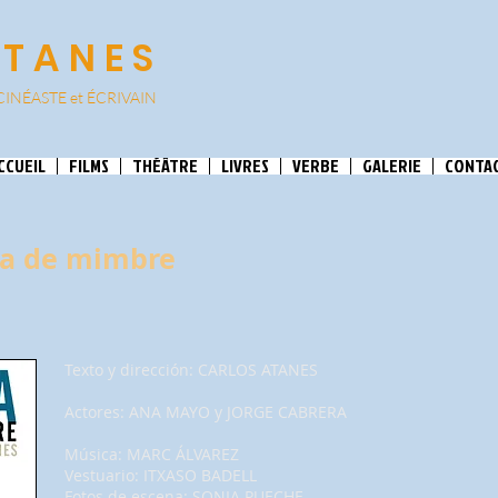
ATANES
CINÉASTE et
ÉCRIVAIN
CCUEIL
FILMS
THÉÂTRE
LIVRES
VERBE
GALERIE
CONTA
sta de mimbre
Texto y dirección: CARLOS ATANES
Actores: ANA MAYO y JORGE CABRERA
Música: MARC ÁLVAREZ
Vestuario: ITXASO BADELL
Fotos de escena: SONIA PUECHE