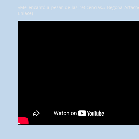
«Me encantó a pesar de las reticencias.» Begoña Artach
Enlace)