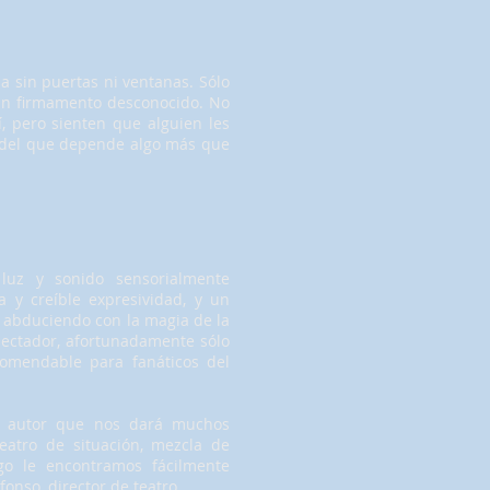
 sin puertas ni ventanas. Sólo
 un firmamento desconocido. No
, pero sienten que alguien les
o del que depende algo más que
luz y sonido sensorialmente
a y creíble expresividad, y un
e, abduciendo con la magia de la
spectador, afortunadamente sólo
comendable para fanáticos del
un autor que nos dará muchos
atro de situación, mezcla de
rgo le encontramos fácilmente
fonso, director de teatro