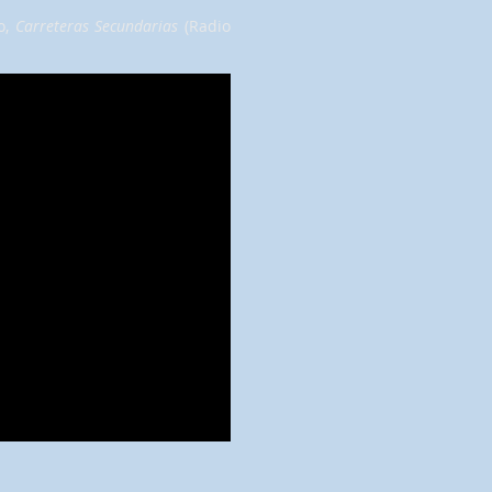
o,
Carreteras Secundarias
(Radio