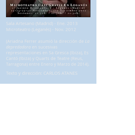
Sala Artesano (Madrid) - Ene. 2013
Microteatro (Leganés) - Nov. 2012
(Ariadna Ferrer asumió la dirección de
La
depredadora
en sucesivas
representaciones en Sa Gresca (Ibiza), Es
Cantó (Ibiza) y Quarts de Teatre (Reus,
Tarragona) entre Enero y Marzo de 2014).
Texto y dirección: CARLOS ATANES
Actores: ANITTA ROCK y CAROLINA
CLEMENTE
(Posteriormente los personajes han sido
interpretados también por MARÍA
KALTEMBACHER, EVA GARCÍA-VACAS y
CAROLINA BONA)
Fotos de escena: CARLOS ATANES y
JACOBO MEDRANO