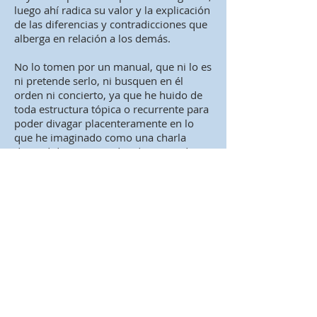
luego ahí radica su valor y la explicación
de las diferencias y contradicciones que
alberga en relación a los demás.
No lo tomen por un manual, que ni lo es
ni pretende serlo, ni busquen en él
orden ni concierto, ya que he huido de
toda estructura tópica o recurrente para
poder divagar placenteramente en lo
que he imaginado como una charla
distendida con un reducido grupo de
amigos. No explico lo que es un primer
plano y un plano general porque todo el
mundo lo sabe. No se dejen engañar por
mi tono vehemente, no pretendo
convencer a nadie de nada. Es el tono
que necesariamente surge de una
entrañable relación de amor y odio con
el oficio. Y no busquen en los párrafos
que siguen verdades inapelables. Sólo
hallarán las mías, que son las que me
han resultado útiles para persistir en