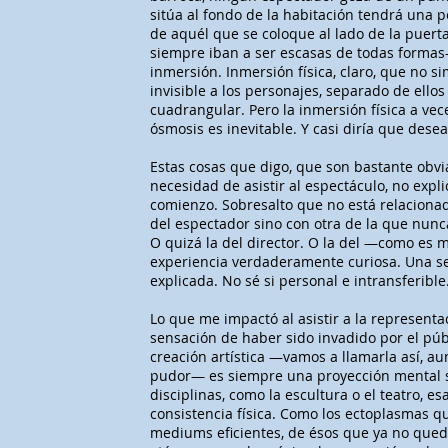
sitúa al fondo de la habitación tendrá una 
de aquél que se coloque al lado de la puert
siempre iban a ser escasas de todas formas
inmersión. Inmersión física, claro, que no s
invisible a los personajes, separado de ello
cuadrangular. Pero la inmersión física a vec
ósmosis es inevitable. Y casi diría que desea
Estas cosas que digo, que son bastante obv
necesidad de asistir al espectáculo, no expl
comienzo. Sobresalto que no está relacionad
del espectador sino con otra de la que nunca
O quizá la del director. O la del —como es 
experiencia verdaderamente curiosa. Una s
explicada. No sé si personal e intransferible.
Lo que me impactó al asistir a la representa
sensación de haber sido invadido por el públ
creación artística —vamos a llamarla así,
pudor— es siempre una proyección mental s
disciplinas, como la escultura o el teatro, e
consistencia física. Como los ectoplasmas q
mediums eficientes, de ésos que ya no que