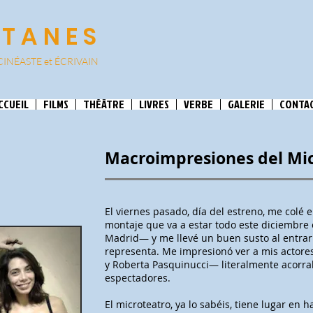
ATANES
CINÉASTE et
ÉCRIVAIN
CCUEIL
FILMS
THÉÂTRE
LIVRES
VERBE
GALERIE
CONTA
Macroimpresiones del Mi
El viernes pasado, día del estreno, me colé 
montaje que va a estar todo este diciembre e
Madrid— y me llevé un buen susto al entrar 
representa. Me impresionó ver a mis actore
y Roberta Pasquinucci— literalmente acorra
espectadores.
El microteatro, ya lo sabéis, tiene lugar en