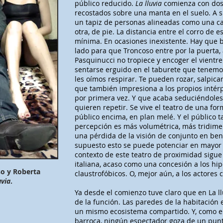
público reducido.
La lluvia
comienza con dos 
recostados sobre una manta en el suelo. A s
un tapiz de personas alineadas como una ca
otra, de pie. La distancia entre el corro de 
mínima. En ocasiones inexistente. Hay que 
lado para que Troncoso entre por la puerta,
Pasquinucci no tropiece y encoger el vient
sentarse erguido en el taburete que tenemos
les oímos respirar. Te pueden rozar, salpic
que también impresiona a los propios intérp
por primera vez. Y que acaba seduciéndoles
quieren repetir. Se vive el teatro de una fo
público encima, en plan melé. Y el público t
percepción es más volumétrica, más tridimen
una pérdida de la visión de conjunto en benef
supuesto esto se puede potenciar en mayor
contexto de este teatro de proximidad sigue
italiana, acaso como una concesión a los hi
so y Roberta
claustrofóbicos. O, mejor aún, a los actores 
uvia
.
Ya desde el comienzo tuve claro que en La ll
de la función. Las paredes de la habitación 
un mismo ecosistema compartido. Y, como en 
barroca, ningún espectador goza de un punto