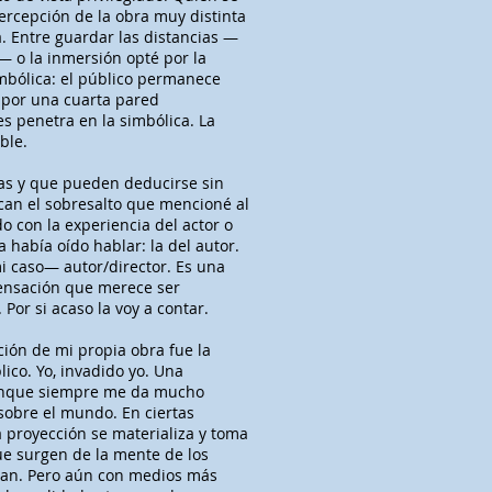
percepción de la obra muy distinta
a. Entre guardar las distancias —
— o la inmersión opté por la
imbólica: el público permanece
s por una cuarta pared
es penetra en la simbólica. La
ble.
ias y que pueden deducirse sin
ican el sobresalto que mencioné al
o con la experiencia del actor o
 había oído hablar: la del autor.
mi caso— autor/director. Es una
ensación que merece ser
 Por si acaso la voy a contar.
ción de mi propia obra fue la
ico. Yo, invadido yo. Una
 aunque siempre me da mucho
obre el mundo. En ciertas
sa proyección se materializa y toma
ue surgen de la mente de los
dan. Pero aún con medios más