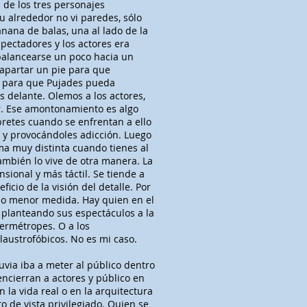
de los tres personajes
u alrededor no vi paredes, sólo
nana de balas, una al lado de la
espectadores y los actores era
balancearse un poco hacia un
 apartar un pie para que
re para que Pujades pueda
 delante. Olemos a los actores,
ar. Ese amontonamiento es algo
retes cuando se enfrentan a ello
 y provocándoles adicción. Luego
rma muy distinta cuando tienes al
ambién lo vive de otra manera. La
sional y más táctil. Se tiende a
icio de la visión del detalle. Por
 o menor medida. Hay quien en el
 planteando sus espectáculos a la
permétropes. O a los
claustrofóbicos. No es mi caso.
uvia iba a meter al público dentro
encierran a actores y público en
la vida real o en la arquitectura
 de vista privilegiado. Quien se