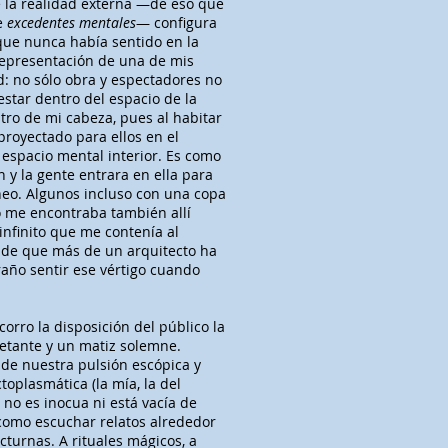
e la realidad externa —de eso que
e
excedentes mentales
— configura
 que nunca había sentido en la
representación de una de mis
d: no sólo obra y espectadores no
estar dentro del espacio de la
tro de mi cabeza, pues al habitar
proyectado para ellos en el
espacio mental interior. Es como
y la gente entrara en ella para
neo. Algunos incluso con una copa
o me encontraba también allí
infinito que me contenía al
o de que más de un arquitecto ha
raño sentir ese vértigo cuando
corro la disposición del público la
ietante y un matiz solemne.
 de nuestra pulsión escópica y
oplasmática (la mía, la del
o no es inocua ni está vacía de
 como escuchar relatos alrededor
cturnas. A rituales mágicos, a