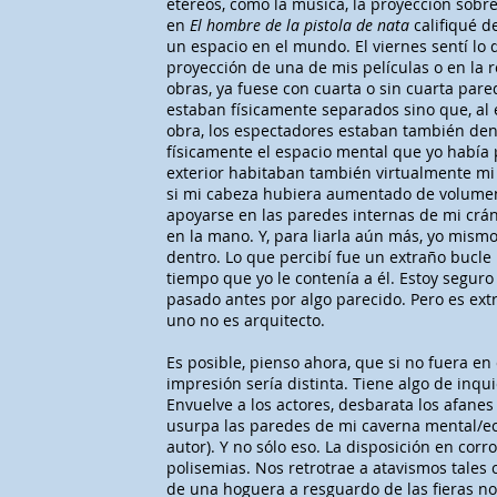
etéreos, como la música, la proyección sobr
en
El hombre de la pistola de nata
califiqué d
un espacio en el mundo. El viernes sentí lo
proyección de una de mis películas o en la 
obras, ya fuese con cuarta o sin cuarta pare
estaban físicamente separados sino que, al 
obra, los espectadores estaban también den
físicamente el espacio mental que yo había 
exterior habitaban también virtualmente mi 
si mi cabeza hubiera aumentado de volumen 
apoyarse en las paredes internas de mi crá
en la mano. Y, para liarla aún más, yo mism
dentro. Lo que percibí fue un extraño bucle 
tiempo que yo le contenía a él. Estoy segur
pasado antes por algo parecido. Pero es ext
uno no es arquitecto.
Es posible, pienso ahora, que si no fuera en 
impresión sería distinta. Tiene algo de inqu
Envuelve a los actores, desbarata los afanes
usurpa las paredes de mi caverna mental/ect
autor). Y no sólo eso. La disposición en corr
polisemias. Nos retrotrae a atavismos tales
de una hoguera a resguardo de las fieras no