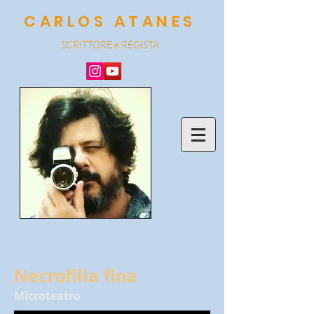
CARLOS ATANES
SCRITTORE e REGISTA
Necrofilia fina
Microteatro