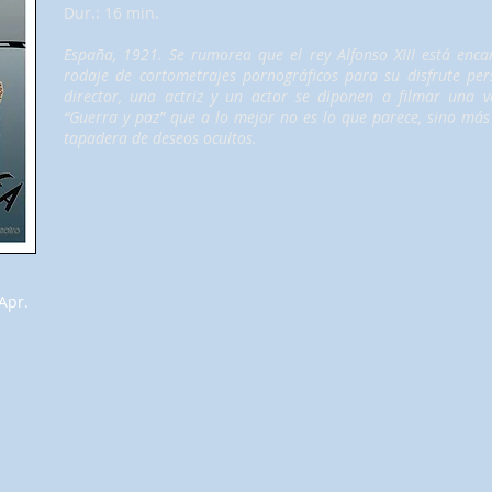
Dur.: 16 min.
España, 1921. Se rumorea que el rey Alfonso XIII está enc
rodaje de cortometrajes pornográficos para su disfrute per
director, una actriz y un actor se diponen a filmar una ve
“Guerra y paz” que a lo mejor no es lo que parece, sino más
tapadera de deseos ocultos.
Apr.