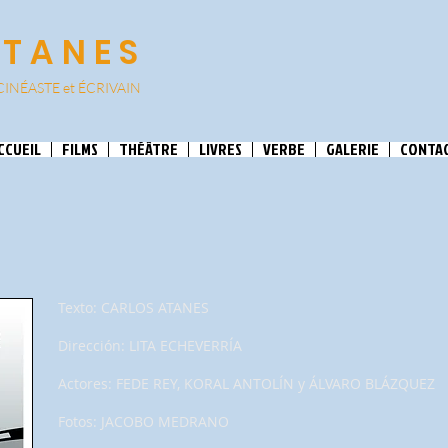
ATANES
CINÉASTE et
ÉCRIVAIN
CCUEIL
FILMS
THÉÂTRE
LIVRES
VERBE
GALERIE
CONTA
Texto: CARLOS ATANES
Dirección: LITA ECHEVERRÍA
Actores: FEDE REY, KORAL ANTOLÍN y ÁLVARO BLÁZQUEZ
Fotos: JACOBO MEDRANO