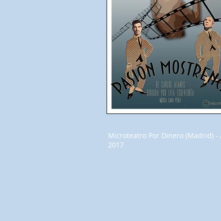
Microteatro Por Dinero (Madrid) - 
2017