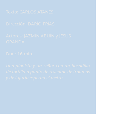
Texto: CARLOS ATANES
Dirección: DARÍO FRÍAS
Actores: JAZMÍN ABUÍN y JESÚS
GRANDA
Dur.: 16 min.
Una pianista y un señor con un bocadillo
de tortilla a punto de reventar de traumas
y de lujuria esperan el metro.