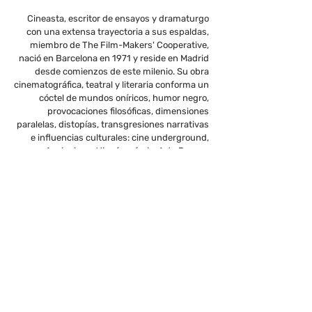
Cineasta, escritor de ensayos y dramaturgo
con una extensa trayectoria a sus espaldas,
miembro de The Film-Makers' Cooperative,
nació en Barcelona en 1971 y reside en Madrid
desde comienzos de este milenio. Su obra
cinematográfica, teatral y literaria conforma un
cóctel de mundos oníricos, humor negro,
provocaciones filosóficas, dimensiones
paralelas, distopías, transgresiones narrativas
e influencias culturales: cine underground,
Accionismo Vienés, cómic, Arte Povera,
esoterismo, ciencia-ficción, Nuevo Cine
Alemán…
Siempre ha concebido su trabajo en diferentes
medios, tanto el de ficción como el de no
ficción, como una herramienta para explorar
los intersticios y las fisuras en los muros de la
realidad consensuada. Entre sus logros más
inverosímiles están el reconocimiento por
parte de algunos festivales internacionales de
cine, el audaz intento de rodar dos películas
inspiradas en el ocultista Aleister Crowley, el