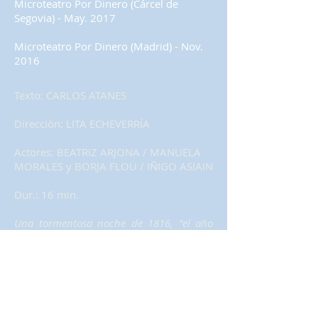
Microteatro Por Dinero (Cárcel de
Segovia) - May. 2017
Microteatro Por Dinero (Madrid) - Nov.
2016
Texto: CARLOS ATANES
Dirección: LITA ECHEVERRÍA
Actores: BEATRIZ ARJONA / MANUELA
MORALES y BORJA FLOÜ / IÑIGO ASIAIN
Dur.: 16 min.
Una tormentosa noche de 1816, "el año
sin verano", la escritora Mary Shelley baja
al sótano de su imaginación a dejarle
cuatro cosas bien claritas a un
ingobernable Víctor Frankenstein.