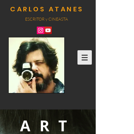
CARLOS ATANES
ESCRITOR y CINEA
STA
ART