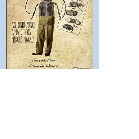
Microteatro Por Dinero (Madrid) - May.
2019
Texto: CARLOS ATANES
Dirección: LITA ECHEVERRÍA
Actores: ANTONIO PONCE, AINA DE
COS, MERCHE MAGRO