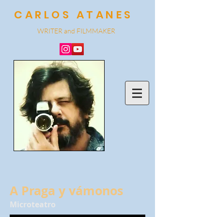
CARLOS ATANES
WRITER and
FILMMA
KER
A Praga y vámonos
Microteatro