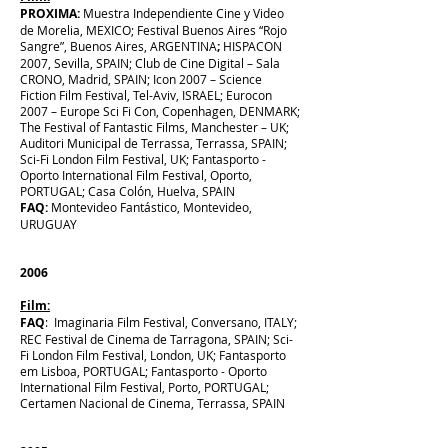
PROXIMA:
Muestra Independiente Cine y Video
de Morelia, MEXICO; Festival Buenos Aires “Rojo
Sangre”, Buenos Aires, ARGENTINA
;
HISPACON
2007, Sevilla, SPAIN; Club de Cine Digital – Sala
CRONO, Madrid, SPAIN; Icon 2007 – Science
Fiction Film Festival, Tel-Aviv, ISRAEL; Eurocon
2007 – Europe Sci Fi Con, Copenhagen, DENMARK;
The Festival of Fantastic Films, Manchester – UK;
Auditori Municipal de Terrassa, Terrassa, SPAIN;
Sci-Fi London Film Festival, UK; Fantasporto -
Oporto International Film Festival, Oporto,
PORTUGAL; Casa Colón, Huelva, SPAIN
FAQ:
Montevideo Fantástico, Montevideo,
URUGUAY
2006
Film:
FAQ
: Imaginaria Film Festival, Conversano, ITALY;
REC Festival de Cinema de Tarragona, SPAIN; Sci-
Fi London Film Festival, London, UK; Fantasporto
em Lisboa, PORTUGAL; Fantasporto - Oporto
International Film Festival, Porto, PORTUGAL;
Certamen Nacional de Cinema, Terrassa, SPAIN