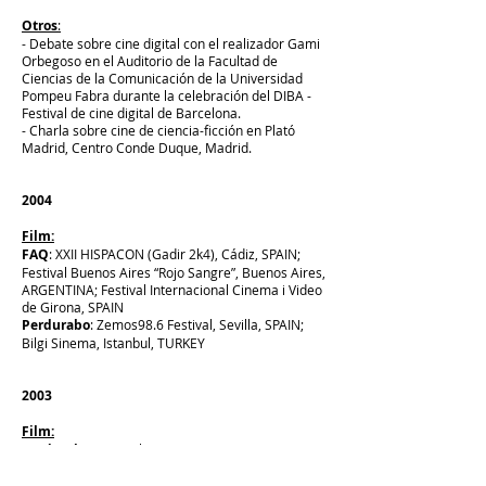
Otros
:
- Debate sobre cine digital con el realizador Gami
Orbegoso en el Auditorio de la Facultad de
Ciencias de la Comunicación de la Universidad
Pompeu Fabra durante la celebración del DIBA -
Festival de cine digital de Barcelona.
- Charla sobre cine de ciencia-ficción en Plató
Madrid, Centro Conde Duque, Madrid.
2004
Film:
FAQ
: XXII HISPACON (Gadir 2k4), Cádiz, SPAIN;
Festival Buenos Aires “Rojo Sangre”, Buenos Aires,
ARGENTINA; Festival Internacional Cinema i Video
de Girona, SPAIN
Perdurabo
: Zemos98.6 Festival, Sevilla, SPAIN;
Bilgi Sinema, Istanbul, TURKEY
2003
Film:
Perdurabo:
Festival Buenos Aires “Rojo
Sangre”, Buenos Aires, ARGENTINA; Retina
International Video Meeting, Sellye, Szigetvár,