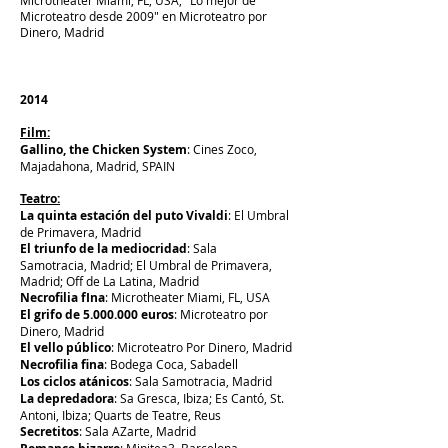
Microtheater Miami, FL, USA; "Lo mejor de
Microteatro desde 2009" en Microteatro por
Dinero, Madrid
2014
Film:
Gallino, the Chicken System
: Cines Zoco,
Majadahona, Madrid, SPAIN
Teatro:
La quinta estación del puto Vivaldi
: El Umbral
de Primavera, Madrid
El triunfo de la mediocridad
: Sala
Samotracia, Madrid; El Umbral de Primavera,
Madrid; Off de La Latina, Madrid
Necrofilia fIna
: Microtheater Miami, FL, USA
El grifo de
5.000.000
euros
: Microteatro por
Dinero, Madrid
El vello público
: Microteatro Por Dinero,
Madrid
Necrofilia fina
: Bodega Coca,
Sabadell
Los ciclos atánicos
: Sala Samotracia,
Madrid
La depredadora
:
Sa Gresca, Ibiza; Es Cantó, St.
Antoni, Ibiza
; Quarts de Teatre,
Reus
Secretitos
: Sala AZarte,
Madrid