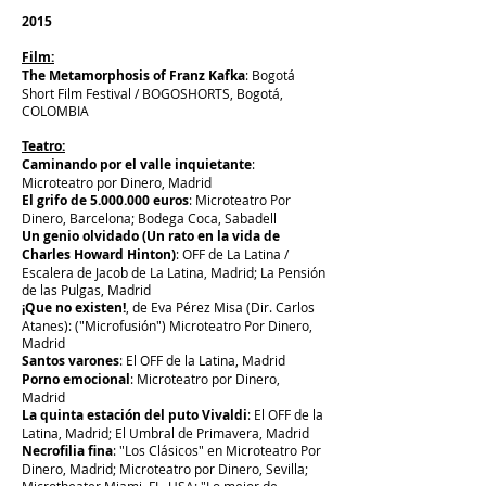
2015
Film:
The Metamorphosis of Franz Kafka
: Bogotá
Short Film Festival / BOGOSHORTS, Bogotá,
COLOMBIA
Teatro:
Caminando por el valle inquietante
:
Microteatro por Dinero, Madrid
El grifo de
5.000.000
euros
: Microteatro Por
Dinero, Barcelona; Bodega Coca, Sabadell
Un genio olvidado (Un rato en la vida de
Charles Howard Hinton)
: OFF de La Latina /
Escalera de Jacob de La Latina, Madrid; La Pensión
de las Pulgas, Madrid
¡Que no existen!
, de Eva Pérez Misa (Dir. Carlos
Atanes): ("Microfusión") Microteatro Por Dinero,
Madrid
Santos varones
: El OFF de la Latina, Madrid
Porno emocional
: Microteatro por Dinero,
Madrid
La quinta estación del puto Vivaldi
: El OFF de la
Latina, Madrid; El Umbral de Primavera, Madrid
Necrofilia fina
: "Los Clásicos" en Microteatro Por
Dinero, Madrid; Microteatro por Dinero, Sevilla;