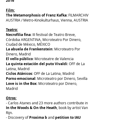
2016
Film:
The Metamorphosis of Franz Kafka
: FILMARCHIV
AUSTRIA / Metro-Kinokulturhaus, Vienna, AUSTRIA
Teatro:
Necrofilia fina
: III festival de Teatro Breve,
Córdoba ARGENTINA, Microteatro Por Dinero,
Ciudad de México, MÉXICO
La abuela de Frankenstein
: Microteatro Por
Dinero, Madrid
El vello público
: Microteatre de Valencia
La quinta estación del puto Vivaldi
: OFF de La
Latina, Madrid
Ciclos Atánicos
: OFF de La Latina, Madrid
Porno emocional
: Microteatro por Dinero, Sevilla
Love is in the Box
: Microteatro por Dinero,
Madrid
Otros:
- Carlos Atanes and 23 more authors contribute in
In the Woods & On the Heath
, book by artist Van
Rijn.
- Discovery of
Proxima b
and
petition to IAU