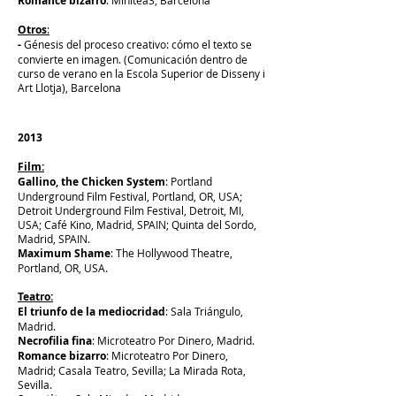
Romance bizarro
: Minitea3,
Barcelona
Otros
:
-
Génesis del proceso creativo
: cómo el texto se
convierte en imagen. (Comunicación dentro de
curso de verano en la Escola Superior de Disseny i
Art Llotja),
Barcelona
2013
Film:
Gallino, the Chicken System
: Portland
Underground Film Festival, Portland, OR, USA;
Detroit Underground Film Festival, Detroit, MI,
USA; Café Kino, Madrid, SPAIN; Quinta del Sordo,
Madrid, SPAIN.
Maximum Shame
: The Hollywood Theatre,
Portland, OR, USA.
Teatro:
El triunfo de la mediocridad
: Sala Triángulo,
Madrid.
Necrofilia fina
: Microteatro Por Dinero, Madrid.
Romance bizarro
: Microteatro Por Dinero,
Madrid; Casala Teatro, Sevilla; La Mirada Rota,
Sevilla.