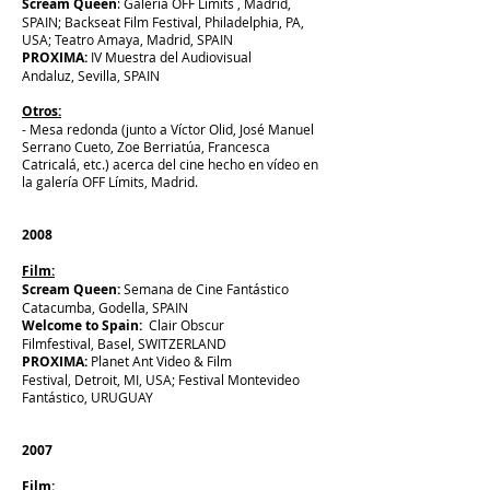
Scream Queen
: Galería OFF Límits , Madrid,
SPAIN; Backseat Film Festival, Philadelphia, PA,
USA; Teatro Amaya, Madrid, SPAIN
PROXIMA:
IV Muestra del Audiovisual
Andaluz, Sevilla, SPAIN
Otros:
- Mesa redonda (junto a Víctor Olid, José Manuel
Serrano Cueto, Zoe Berriatúa, Francesca
Catricalá, etc.) acerca del cine hecho en vídeo en
la galería OFF Límits, Madrid.
2008
Film:
Scream Queen:
Semana de Cine Fantástico
Catacumba, Godella, SPAIN
Welcome to Spain:
Clair Obscur
Filmfestival, Basel, SWITZERLAND
PROXIMA:
Planet Ant Video & Film
Festival, Detroit, MI, USA; Festival Montevideo
Fantástico, URUGUAY
2007
Film: