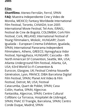
2005
Film:
Shortfilms
: Ateneo Ferrolán, Ferrol, SPAIN
FAQ:
Muestra Independiente Cine y Video de
Morelia, MEXICO; Fantasy Worldwide International
Film Festival, Toronto, CANADA; Icon 2005
International Movie Festival, Tel-Aviv, ISRAEL;
Festival de Cine de Bogotá, COLOMBIA; Cork Film
Festival, Cork, IRELAND; International Festival of
Young Filmmakers, Miskolc, HUNGARY; Zoom
Igualada – European Cinema Exhibition, Igualada,
SPAIN; International Panorama Independent
Filmmakers, Athens, GREECE; Nyiregyhaza Vidor
Festival, Nyiregyhaza, HUNGARY; Cascadia – 8th
North American SF Convention, Seattle, WA, USA;
Atlanta Underground Film Festival, Atlanta, GA,
USA; 63rd World Sci-Fi Convention &
Eurocon, Glasgow, UK; Festival Cinéma Nouvelle
Génération, Lyon, FRANCE; DIBA Barcelona Digital
Film Festival, SPAIN; Planet Ant Video & Film
Festival, Detroit, MI, USA; Festival
Catacumba, Quart de Poblet, SPAIN; Casa
Colón, Huelva, SPAIN; Algeciras
Fantastika, Algeciras, SPAIN; Centre Cultural
Collblanc-La Torrassa, Hospitalet de Llobregat,
SPAIN; FNAC El Triangle, Barcelona, SPAIN; Centro
Conde Duque, Madrid, SPAIN