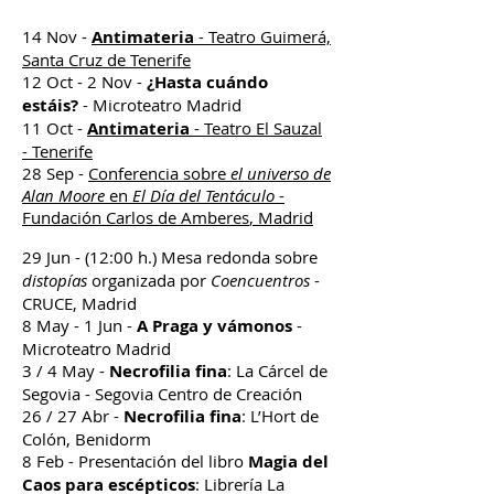
14 Nov -
Antimateria
- Teatro Guimerá,
Santa Cruz de Tenerife
12 Oct - 2 Nov -
¿Hasta cuándo
estáis?
- Microteatro Madrid
11 Oct -
Antimateria
- Teatro El Sauzal
- Tenerife
28 Sep -
Conferencia sobre
el universo de
Alan Moore
en
El Día del Tentáculo
-
Fundación Carlos de Amberes
, Madrid
29 Jun -
(12:00 h.)
Mesa redonda sobre
distopías
organizada por
Coencuentros
-
CRUCE, Madrid
8 May - 1 Jun -
A Praga y vámonos
-
Microteatro Madrid
3 / 4 May -
Necrofilia fina
: La Cárcel de
Segovia - Segovia Centro de Creación
26 / 27 Abr -
Necrofilia fina
: L’Hort de
Colón, Benidorm
8 Feb - Presentación del libro
Magia del
Caos para escépticos
: Librería La