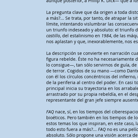
aunque posterior, a Philip K. Dick— que a 
La pregunta clave que da origen a toda disto
a más?... Se trata, por tanto, de atrapar la si
límite, intentando vislumbrar las consecuenci
un triunfo indeseado y absoluto: el triunfo
castillo
, del estalinismo en
1984
, de las máq
nos aplastan y que, inexorablemente, nos es
La descripción se convierte en narración cu
figura rebelde. Éste no ha necesariamente 
lo consigue—, tan sólo servirnos de guía, d
de terror. Cogidos de su mano —como Dante
con él los círculos concéntricos del infiern
de la periferia al centro del poder. En casi t
principal inicia su trayectoria en los arrab
arrastrado por su propia rebeldía, en el des
representante del gran jefe siempre ausent
FAQ
nace, sí, en los tiempos del ciberespacio
bioéticos. Pero también en los tiempos de lo
estos temas los que inspiran, en este caso, l
todo esto fuera a más?...
FAQ
no es una pelíc
absoluto. Sólo propone una visión acerca d