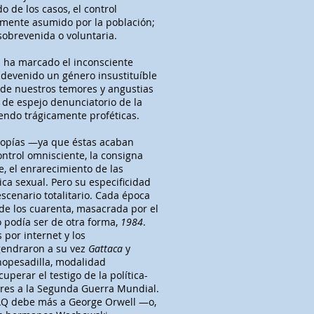
 de los casos, el control
amente asumido por la población;
sobrevenida o voluntaria.
os ha marcado el inconsciente
a devenido un género insustituíble
n de nuestros temores y angustias
 de espejo denunciatorio de la
endo trágicamente proféticas.
topías —ya que éstas acaban
trol omnisciente, la consigna
, el enrarecimiento de las
ca sexual. Pero su especificidad
scenario totalitario. Cada época
 de los cuarenta, masacrada por el
 podía ser de otra forma,
1984
.
 por internet y los
gendraron a su vez
Gattaca
y
nopesadilla, modalidad
perar el testigo de la política-
ores a la Segunda Guerra Mundial.
 FAQ debe más a George Orwell —o,