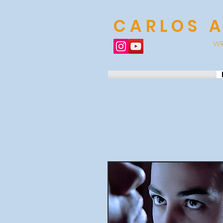
CARLOS 
WR