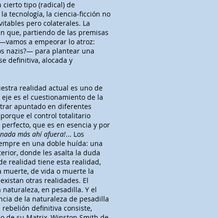
cierto tipo (radical) de
a tecnología, la ciencia-ficción no
itables pero colaterales. La
n que, partiendo de las premisas
l —vamos a empeorar lo atroz:
los nazis?— para plantear una
se definitiva, alocada y
estra realidad actual es uno de
ro eje es el cuestionamiento de la
rar apuntado en diferentes
 porque el control totalitario
 perfecto, que es en esencia y por
 nada más ahí afuera!
... Los
siempre en una doble huída: una
interior, donde les asalta la duda
e realidad tiene esta realidad,
a muerte, de vida o muerte la
xistan otras realidades. El
 naturaleza, en pesadilla. Y el
cia de la naturaleza de pesadilla
rebelión definitiva consiste,
o de su Matrix, Winston Smith de