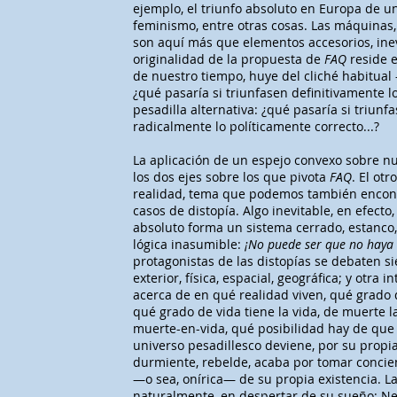
ejemplo, el triunfo absoluto en Europa de un 
feminismo, entre otras cosas. Las máquinas, l
son aquí más que elementos accesorios, inev
originalidad de la propuesta de
FAQ
reside e
de nuestro tiempo, huye del cliché habitua
¿qué pasaría si triunfasen definitivamente 
pesadilla alternativa: ¿qué pasaría si triunfa
radicalmente lo políticamente correcto...?
La aplicación de un espejo convexo sobre nu
los dos ejes sobre los que pivota
FAQ
. El ot
realidad, tema que podemos también encont
casos de distopía. Algo inevitable, en efecto,
absoluto forma un sistema cerrado, estanco,
lógica inasumible:
¡No puede ser que no haya
protagonistas de las distopías se debaten 
exterior, física, espacial, geográfica; y otra 
acerca de en qué realidad viven, qué grado d
qué grado de vida tiene la vida, de muerte l
muerte-en-vida, qué posibilidad hay de que e
universo pesadillesco deviene, por su propia
durmiente, rebelde, acaba por tomar concien
—o sea, onírica— de su propia existencia. La 
naturalmente, en despertar de su sueño: Ne