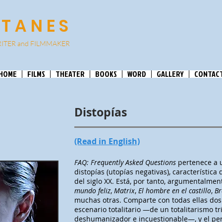
ATANES
ITER and
FILMMA
KER
HOME
FILMS
THEATER
BOOKS
WORD
GALLERY
CONTAC
Distopías
(Read in English)
FAQ: Frequently Asked Questions
pertenece a u
distopías (utopías negativas), característica d
del siglo XX. Está, por tanto, argumentalm
mundo feliz
,
Matrix
,
El hombre en el castillo
,
Br
muchas otras. Comparte con todas ellas do
escenario totalitario —de un totalitarismo t
deshumanizador e incuestionable—, y el p