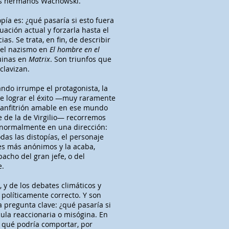
los hermanos Wachowski.
pía es: ¿qué pasaría si esto fuera
tuación actual y forzarla hasta el
as. Se trata, en fin, de describir
 del nazismo en
El hombre en el
uinas en
Matrix
. Son triunfos que
clavizan.
ando irrumpe el protagonista, la
de lograr el éxito —muy raramente
e anfitrión amable en ese mundo
 de la de Virgilio— recorremos
o, normalmente en una dirección:
odas las distopías, el personaje
ales más anónimos y la acaba,
pacho del gran jefe, o del
e.
, y de los debates climáticos y
 políticamente correcto. Y son
a pregunta clave: ¿qué pasaría si
ula reaccionaria o misógina. En
e qué podría comportar, por