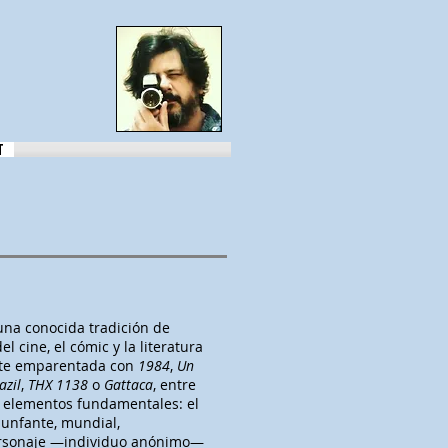
T
na conocida tradición de
el cine, el cómic y la literatura
ente emparentada con
1984
,
Un
azil
,
THX 1138
o
Gattaca
, entre
s elementos fundamentales: el
riunfante, mundial,
ersonaje —individuo anónimo—