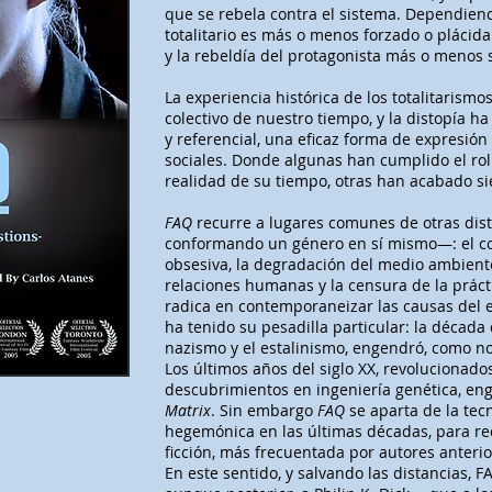
que se rebela contra el sistema. Dependiendo
totalitario es más o menos forzado o plácid
y la rebeldía del protagonista más o menos 
La experiencia histórica de los totalitarism
colectivo de nuestro tiempo, y la distopía h
y referencial, una eficaz forma de expresió
sociales. Donde algunas han cumplido el rol
realidad de su tiempo, otras han acabado si
FAQ
recurre a lugares comunes de otras dis
conformando un género en sí mismo—: el con
obsesiva, la degradación del medio ambiente
relaciones humanas y la censura de la prácti
radica en contemporaneizar las causas del e
ha tenido su pesadilla particular: la década
nazismo y el estalinismo, engendró, como no
Los últimos años del siglo XX, revolucionados
descubrimientos en ingeniería genética, en
Matrix
. Sin embargo
FAQ
se aparta de la tec
hegemónica en las últimas décadas, para recu
ficción, más frecuentada por autores anteri
En este sentido, y salvando las distancias,