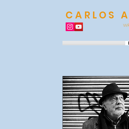
CARLOS 
WR