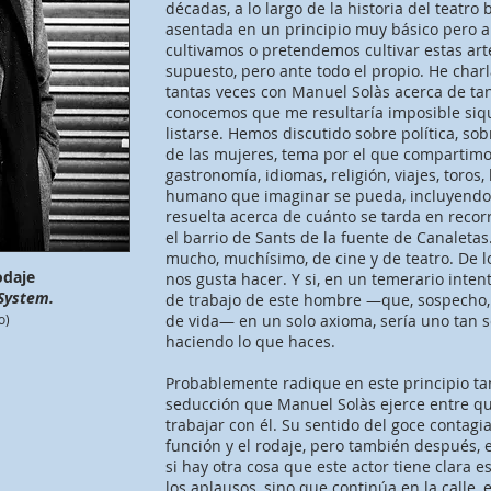
décadas, a lo largo de la historia del teatro
asentada en un principio muy básico pero 
cultivamos o pretendemos cultivar estas artes
supuesto, pero ante todo el propio. He char
tantas veces con Manuel Solàs acerca de t
conocemos que me resultaría imposible siq
listarse. Hemos discutido sobre política, so
de las mujeres, tema por el que compartimo
gastronomía, idiomas, religión, viajes, toros, 
humano que imaginar se pueda, incluyendo
resuelta acerca de cuánto se tarda en recorr
el barrio de Sants de la fuente de Canaleta
mucho, muchísimo, de cine y de teatro. De l
odaje
nos gusta hacer. Y si, en un temerario intent
 System.
de trabajo de este hombre —que, sospecho, v
o)
de vida— en un solo axioma, sería uno tan s
haciendo lo que haces.
Probablemente radique en este principio tan
seducción que Manuel Solàs ejerce entre qui
trabajar con él. Su sentido del goce contagi
función y el rodaje, pero también después, 
si hay otra cosa que este actor tiene clara 
los aplausos, sino que continúa en la calle, e