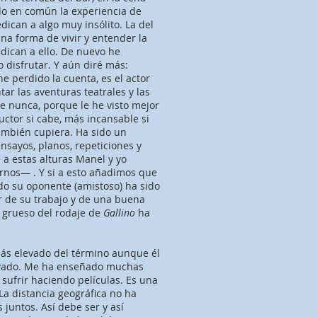
do en común la experiencia de
dican a algo muy insólito. La del
na forma de vivir y entender la
edican a ello. De nuevo he
 disfrutar. Y aún diré más:
 perdido la cuenta, es el actor
ar las aventuras teatrales y las
e nunca, porque le he visto mejor
ctor si cabe, más incansable si
ambién cupiera. Ha sido un
nsayos, planos, repeticiones y
a estas alturas Manel y yo
nos— . Y si a esto añadimos que
o su oponente (amistoso) ha sido
ar de su trabajo y de una buena
l grueso del rodaje de
Gallino
ha
ás elevado del término aunque él
rivado. Me ha enseñado muchas
 sufrir haciendo películas. Es una
a distancia geográfica no ha
juntos. Así debe ser y así