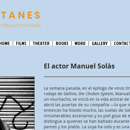
ATANES
ITER and
FILMMA
KER
HOME
FILMS
THEATER
BOOKS
WORD
GALLERY
CONTAC
El actor Manuel Solàs
La semana pasada, en el epílogo de vinos ti
rodaje de
Gallino, the Chicken System
, Manuel
un muchacho, se inició en la vida actoral d
abrió las puertas de su compañía —lo que n
entonces ha llovido mucho, las suelas de So
innumerables escenarios y su piel goza de 
distingue a quienes se han bañado durante m
peines y los platós. La suya ha sido y es una