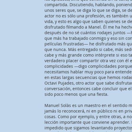
compartida. Discutiendo, hablando, ponien
unos seres que, se diga lo que se diga, se de
actor no es sólo una profesión, es también u
vida, y esto es algo que saben quienes se d
disfrutado filmando a Manel. Él me ha hecho
después de no sé cuántos rodajes juntos —he
que más ha trabajado conmigo y eso sin cont
películas frustradas— he disfrutado más qu
que nunca. Más entregado si cabe, más sedu
cabe y más grande como intérprete si eso t
verdadero placer compartir otra vez con él e
complicidades —digo complicidades porque 
necesitamos hablar muy poco para entender
en estas largas secuencias que hemos rodad
Octavi Pujades, otro actor que sabe disfrut
conversación, entonces cabe concluir que e
sido poco menos que una fiesta.
Manuel Solàs es un maestro en el sentido m
jamás lo reconocerá, ni en público ni en p
cosas. Como por ejemplo, y entre otras, a no
lección importante que conviene aprender. L
impedido que sigamos levantando proyectos 