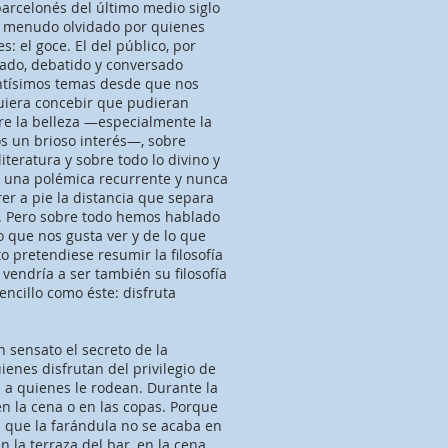
 barcelonés del último medio siglo
a menudo olvidado por quienes
: el goce. El del público, por
lado, debatido y conversado
antísimos temas desde que nos
uiera concebir que pudieran
bre la belleza —especialmente la
s un brioso interés—, sobre
literatura y sobre todo lo divino y
 una polémica recurrente y nunca
er a pie la distancia que separa
s. Pero sobre todo hemos hablado
o que nos gusta ver y de lo que
o pretendiese resumir la filosofía
endría a ser también su filosofía
encillo como éste: disfruta
 sensato el secreto de la
enes disfrutan del privilegio de
a a quienes le rodean. Durante la
en la cena o en las copas. Porque
es que la farándula no se acaba en
n la terraza del bar, en la cena