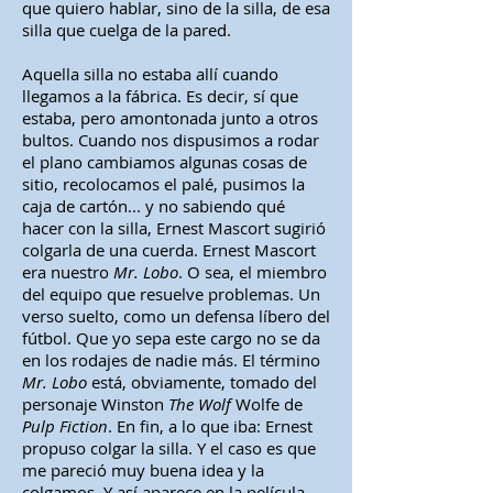
que quiero hablar, sino de la silla, de esa
silla que cuelga de la pared.
Aquella silla no estaba allí cuando
llegamos a la fábrica. Es decir, sí que
estaba, pero amontonada junto a otros
bultos. Cuando nos dispusimos a rodar
el plano cambiamos algunas cosas de
sitio, recolocamos el palé, pusimos la
caja de cartón... y no sabiendo qué
hacer con la silla, Ernest Mascort sugirió
colgarla de una cuerda. Ernest Mascort
era nuestro
Mr. Lobo
. O sea, el miembro
del equipo que resuelve problemas. Un
verso suelto, como un defensa líbero del
fútbol. Que yo sepa este cargo no se da
en los rodajes de nadie más. El término
Mr. Lobo
está, obviamente, tomado del
personaje Winston
The Wolf
Wolfe de
Pulp Fiction
. En fin, a lo que iba: Ernest
propuso colgar la silla. Y el caso es que
me pareció muy buena idea y la
colgamos. Y así aparece en la película.