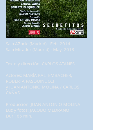
Sala AZarte (Madrid) - Feb. 2014
Sala Mirador (Madrid) - May. 2013
Texto y dirección: CARLOS ATANES
Actores: MARÍA KALTEMBACHER,
ROBERTA PASQUINUCCI
y JUAN ANTONIO MOLINA / CARLOS
CAÑAS
Producción: JUAN ANTONIO MOLINA
Luz y fotos: JACOBO MEDRANO
Dur.: 65 min.