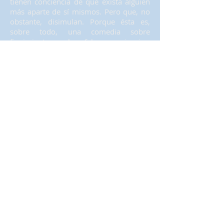
tienen conciencia de que exista alguien
más aparte de sí mismos. Pero que, no
obstante, disimulan. Porque ésta es,
sobre todo, una comedia sobre
fingimientos, sobre falsas apariencias,
sobre malicia camuflada de ingenuidad
y sobre secretos. Secretos acerca de
cositas que es mejor no airear. Cositas…
¡Espeluznantes!
CRÍTICAS
«El verbo, la palabra, vuelve a hacerse
carne merced a la escritura -y la
dirección- de Carlos Atanes. Con la
pulida precisión verbal que le
caracteriza, este autor bucea en una
cascada de lenguaje de la más trivial e
inocente cotidianidad para mostrarnos
que bajo ella laten aliens, impulsos