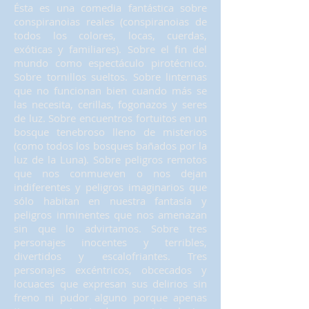
Ésta es una comedia fantástica sobre
conspiranoias reales (conspiranoias de
todos los colores, locas, cuerdas,
exóticas y familiares). Sobre el fin del
mundo como espectáculo pirotécnico.
Sobre tornillos sueltos. Sobre linternas
que no funcionan bien cuando más se
las necesita, cerillas, fogonazos y seres
de luz. Sobre encuentros fortuitos en un
bosque tenebroso lleno de misterios
(como todos los bosques bañados por la
luz de la Luna). Sobre peligros remotos
que nos conmueven o nos dejan
indiferentes y peligros imaginarios que
sólo habitan en nuestra fantasía y
peligros inminentes que nos amenazan
sin que lo advirtamos. Sobre tres
personajes inocentes y terribles,
divertidos y escalofriantes. Tres
personajes excéntricos, obcecados y
locuaces que expresan sus delirios sin
freno ni pudor alguno porque apenas