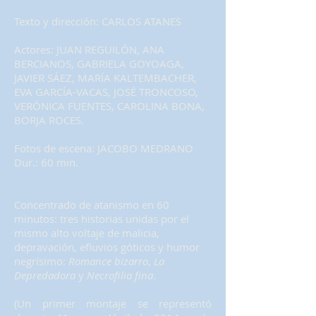
Texto y dirección: CARLOS ATANES
Actores: JUAN REGUILÓN, ANA
BERCIANOS, GABRIELA GOYOAGA,
JAVIER SÁEZ, MARÍA KALTEMBACHER,
EVA GARCÍA-VACAS, JOSÉ TRONCOSO,
VERÓNICA FUENTES, CAROLINA BONA,
BORJA ROCES.
Fotos de escena: JACOBO MEDRANO
Dur.: 60 min.
Concentrado de atanismo en 60
minutos: tres historias unidas por el
mismo alto voltaje de malicia,
depravación, efluvios góticos y humor
negrísimo:
Romance bizarro
,
La
Depredadora
y
Necrofilia fina
.
(Un primer montaje se representó