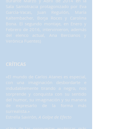
durante Marzo y Abril de 2014 en la
Sala Samotracia protagonizado por Eva
García-Vacas, Juan Reguilón, María
Kaltembacher, Borja Roces y Carolina
Bona. El segundo montaje, en Enero y
Febrero de 2016, intervinieron, además
del elenco actual, Ana Bercianos y
Verónica Fuentes)
CRÍTICAS
«El mundo de Carlos Atanes es especial,
con una imaginación desbordarte e
indudablemente tirando a negro, nos
sorprende y conquista con su sentido
del humor, su imaginación y su manera
de expresarlo de la forma más
surrealista.»
Estrella Savirón,
A Golpe de Efecto
«Una de las propuestas escénicas más