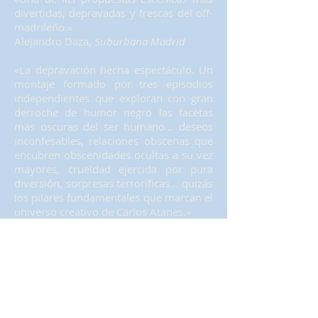
divertidas, depravadas y frescas del off-
madrileño.»
Alejandro Daza,
Suburbana Madrid
«La depravación hecha espectáculo. Un
montaje formado por tres episodios
independientes que exploran con gran
derroche de humor negro las facetas
más oscuras del ser humano... deseos
inconfesables, relaciones obscenas que
encubren obscenidades ocultas a su vez
mayores, crueldad ejercida por pura
diversión, sorpresas terroríficas... quizás
los pilares fundamentales que marcan el
universo creativo de Carlos Atanes.»
S. Díaz,
Revista Godoff
« (...) perversión como motor de
carcajadas, o como método de
exploración de la mente humana, o
como vía de escape del estrés rutinario
(...). Ciclos atánicos es una píldora teatral