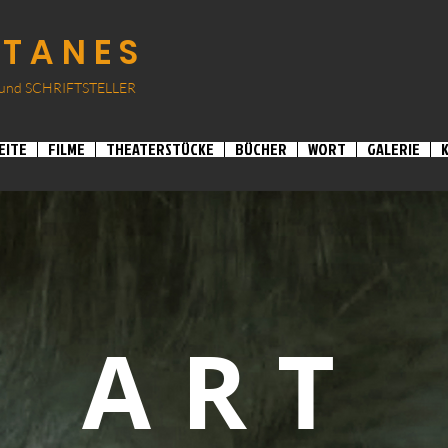
ATANES
und SCHRIF
TSTELLER
EITE
FILME
THEATERSTÜCKE
BÜCHER
WORT
GALERIE
ART