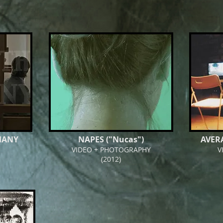
HANY
NAPES ("Nucas")
AVER
VIDEO + PHOTOGRAPHY
V
(2012)